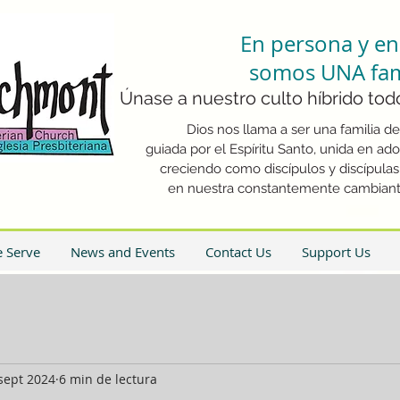
En persona y en 
somos UNA fami
Únase a nuestro culto híbrido todo
Dios nos llama a ser una familia de 
guiada por el Espíritu Santo, unida en ador
creciendo como discípulos y discípula
en nuestra constantemente cambiante
 Serve
News and Events
Contact Us
Support Us
sept 2024
6 min de lectura