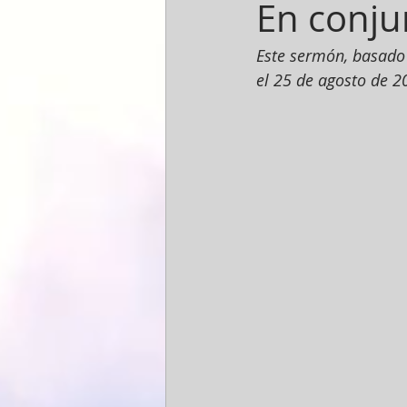
En conju
Este sermón, basado 
el 25 de agosto de 