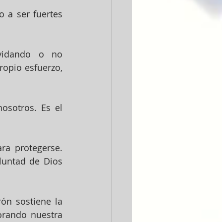
 a ser fuertes 
vidando o no 
opio esfuerzo, 
osotros. Es el 
a protegerse. 
untad de Dios 
ón sostiene la 
rando nuestra 