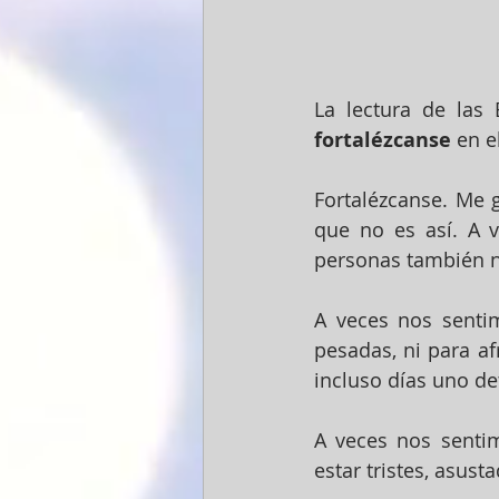
fortalézcanse 
en e
Fortalézcanse. Me g
que no es así. A 
personas también n
A veces nos sentim
pesadas, ni para af
incluso días uno det
A veces nos senti
estar tristes, asu