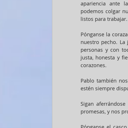
apariencia ante l
podemos colgar nue
listos para trabajar.
Pónganse la coraza 
nuestro pecho. La j
personas y con to
justa, honesta y fi
corazones.
Pablo también nos
estén siempre dispu
Sigan aferrándose 
promesas, y nos pr
Pónganse el casco d