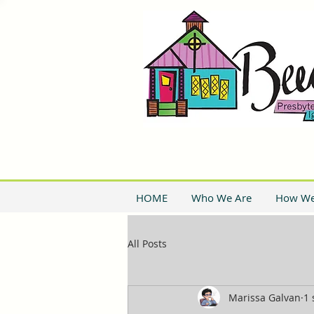
HOME
Who We Are
How We
All Posts
Marissa Galvan
1 