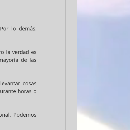
La lectura de las Escrituras de hoy comienza con Pablo diciendo: «Por lo demás, 
o la verdad es 
ayoría de las 
evantar cosas 
durante horas o 
onal. Podemos 